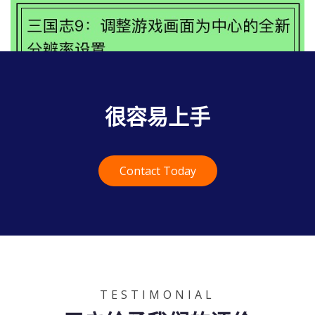
删除单机游戏数据库文件攻略
很容易上手
三国谋略：智者藏身，谁能寻得？
三国神将传：装备捐献成公会之魂
Contact Today
三国无双6：探寻连招奥秘
三国战纪：征战天下，独步中文手游
三国志9：调整游戏画面为中心的全新
分辨率设置
TESTIMONIAL