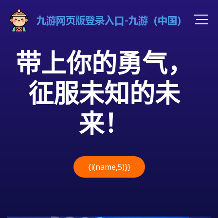
带上你的勇气，
征服未知的未
来！
{i(name,5)}}