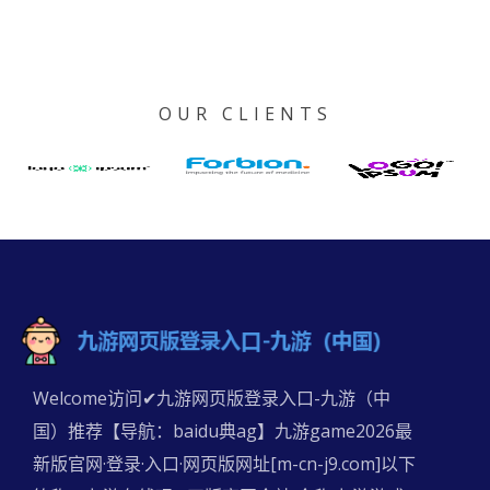
OUR CLIENTS
Welcome访问✔九游网页版登录入口-九游（中
国）推荐【导航：baidu典ag】九游game2026最
新版官网·登录·入口·网页版网址[m-cn-j9.com]以下