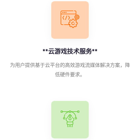
**云游戏技术服务**
为用户提供基于云平台的高效游戏流媒体解决方案，降
低硬件要求。