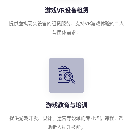
游戏VR设备租赁
提供虚拟现实设备的租赁服务，支持VR游戏体验的个人
与团体需求；
游戏教育与培训
提供游戏开发、设计、运营等领域的专业培训课程，帮
助新人提升技能；