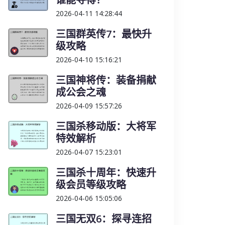
2026-04-11 14:28:44
三国群英传7：最快升
级攻略
2026-04-10 15:16:21
三国神将传：装备捐献
成公会之魂
2026-04-09 15:57:26
三国杀移动版：大将军
特效解析
2026-04-07 15:23:01
三国杀十周年：快速升
级会员等级攻略
2026-04-06 15:05:06
三国无双6：探寻连招