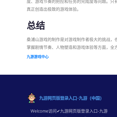
度、游戏节奏的把控和任务的完成度等问题。只
真正创造出极致的游戏体验。
总结
桑浦山游戏的制作是对游戏制作者极大的挑战，
掌握剧情节奏、人物塑造和游戏体验等方面，全
九游游戏中心
Welcome访问✔九游网页版登录入口-九游