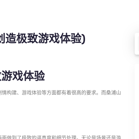
创造极致游戏体验)
致游戏体验
剧情构建、游戏体验等方面都有着很高的要求。而桑浦山
画面做到了极致的逼真度和细节处理。无论是场景还是游