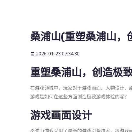
桑浦山(重塑桑浦山，
2026-01-23 07:34:30
重塑桑浦山，创造极
在游戏领域中，玩家对于游戏画面、人物设计、
游戏是如何在这些方面创造极致游戏体验的呢？
游戏画面设计
桑浦山游戏采用了最新的游戏引擎技术，将游戏