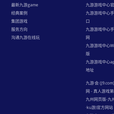
最新九游game
九游游戏中心
经典案例
九游游戏中心
集团游戏
口
服务方向
九游游戏中心
沟通九游在线玩
网
九游游戏中心W
版
九游游戏中心a
地址
九游·会 (J9.co
网 - 真人游戏
九州网页版-九
·ku游)官方网站