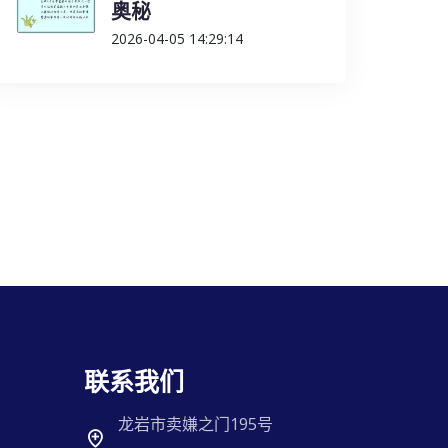
奥秘
2026-04-05 14:29:14
联系我们
龙岩市卖嫌之门195号