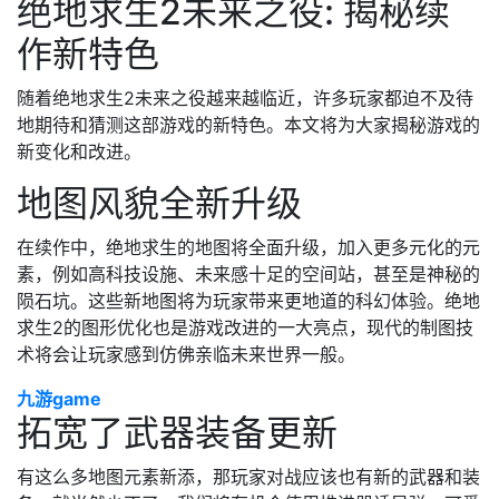
绝地求生2未来之役: 揭秘续
作新特色
随着绝地求生2未来之役越来越临近，许多玩家都迫不及待
地期待和猜测这部游戏的新特色。本文将为大家揭秘游戏的
新变化和改进。
地图风貌全新升级
在续作中，绝地求生的地图将全面升级，加入更多元化的元
素，例如高科技设施、未来感十足的空间站，甚至是神秘的
陨石坑。这些新地图将为玩家带来更地道的科幻体验。绝地
求生2的图形优化也是游戏改进的一大亮点，现代的制图技
术将会让玩家感到仿佛亲临未来世界一般。
九游game
拓宽了武器装备更新
有这么多地图元素新添，那玩家对战应该也有新的武器和装