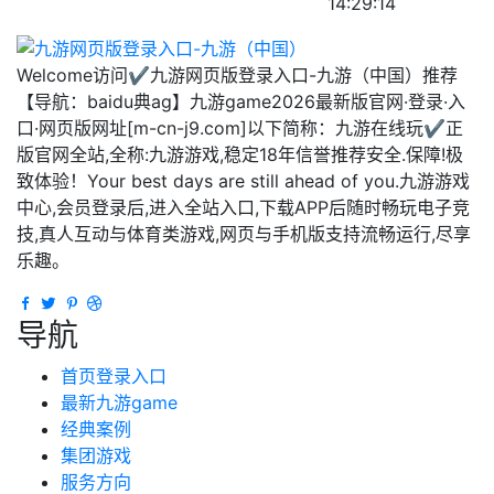
14:29:14
Welcome访问✔九游网页版登录入口-九游（中国）推荐
【导航：baidu典ag】九游game2026最新版官网·登录·入
口·网页版网址[m-cn-j9.com]以下简称：九游在线玩✔正
版官网全站,全称:九游游戏,稳定18年信誉推荐安全.保障!极
致体验！Your best days are still ahead of you.九游游戏
中心,会员登录后,进入全站入口,下载APP后随时畅玩电子竞
技,真人互动与体育类游戏,网页与手机版支持流畅运行,尽享
乐趣。
导航
首页登录入口
最新九游game
经典案例
集团游戏
服务方向