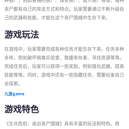
种丧尸，例如普通的丧尸、保安丧尸、猎人丧尸等等，每种
丧尸都有自己的攻击方式和特点。玩家需要通过不断升级自
己的武器和技能，才能在这个丧尸围城中生存下来。
游戏玩法
在游戏中，玩家需要完成各种任务才能生存下来。任务多种
多样，例如破坏病毒实验室、救援幸存者、寻找资源等等。
完成任务后，玩家可以获得一些奖励，例如强化武器、提高
技能等等。同时，游戏中还有一些隐藏任务，需要玩家自己
去探索。
九游game
游戏特色
《生化危机：逃出丧尸围城》具有丰富的玩法和特色。首