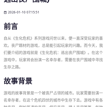
2026-01-10 07:15:51
前言
自从《生化危机》系列游戏问世以来，便一直深受玩家的喜
欢。丧尸题材的游戏，总是能引起玩家的兴趣。而今天，我
们要介绍的游戏就是《生化危机：逃出丧尸围城》。在这个
游戏中，玩家将会扮演一名幸存者，需要在丧尸围城中寻找
生存之路。
故事背景
游戏的故事背景是一个被丧尸占领的城市。玩家需要扮演一
名幸存者，在这个危机四伏的城市中生存下去。游戏中有各