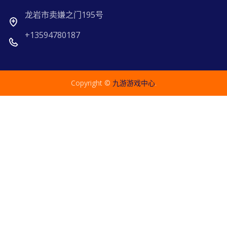
龙岩市卖嫌之门195号
+13594780187
Copyright ©
九游游戏中心
.