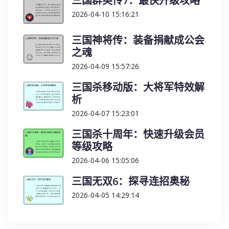
三国群英传7：最快升级攻略
2026-04-10 15:16:21
三国神将传：装备捐献成公会
之魂
2026-04-09 15:57:26
三国杀移动版：大将军特效解
析
2026-04-07 15:23:01
三国杀十周年：快速升级会员
等级攻略
2026-04-06 15:05:06
三国无双6：探寻连招奥秘
2026-04-05 14:29:14