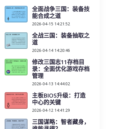
全面战争三国：装备技
能合成之道
2026-04-15 14:21:52
全战三国：装备抽取之
道
2026-04-14 14:20:46
修改三国志11存档目
录：全面优化游戏存档
管理
2026-04-13 14:44:02
主板BIOS升级：打造
中心的关键
2026-04-12 14:41:29
三国谋略：智者藏身，
谁能寻得？