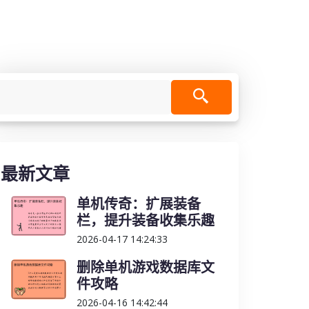
最新文章
单机传奇：扩展装备
栏，提升装备收集乐趣
2026-04-17 14:24:33
删除单机游戏数据库文
件攻略
2026-04-16 14:42:44