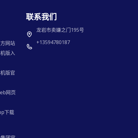
联系我们
龙岩市卖嫌之门195号
+13594780187
官方网站
手机版入
手机版官
eb网页
pp下载
m)集团官