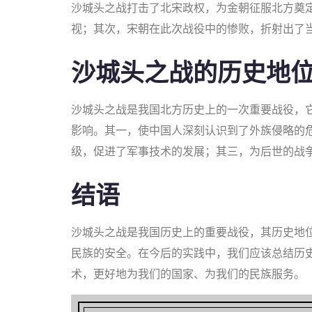
沙城头之战打击了北宋政权，为金朝征服北方奠
视；其次，宋朝在此次战役中的惨败，折射出了
沙城头之战的历史地
沙城头之战是我国北方历史上的一次重要战役，
影响。其一，使中国人深刻认识到了外族侵略的
级，促进了军事技术的发展；其三，为后世的战
结语
沙城头之战是我国历史上的重要战役，其历史地
民族的安全。在今后的实践中，我们应该总结历
术，更好地为我们的国家、为我们的民族服务。