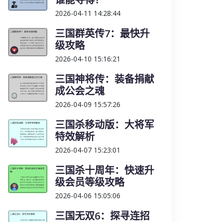
2026-04-11 14:28:44
三国群英传7：最快升
级攻略
2026-04-10 15:16:21
三国神将传：装备捐献
成公会之魂
2026-04-09 15:57:26
三国杀移动版：大将军
特效解析
2026-04-07 15:23:01
三国杀十周年：快速升
级会员等级攻略
2026-04-06 15:05:06
三国无双6：探寻连招