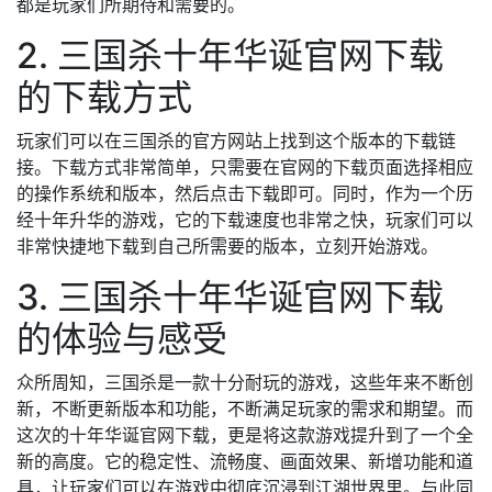
都是玩家们所期待和需要的。
2. 三国杀十年华诞官网下载
的下载方式
玩家们可以在三国杀的官方网站上找到这个版本的下载链
接。下载方式非常简单，只需要在官网的下载页面选择相应
的操作系统和版本，然后点击下载即可。同时，作为一个历
经十年升华的游戏，它的下载速度也非常之快，玩家们可以
非常快捷地下载到自己所需要的版本，立刻开始游戏。
3. 三国杀十年华诞官网下载
的体验与感受
众所周知，三国杀是一款十分耐玩的游戏，这些年来不断创
新，不断更新版本和功能，不断满足玩家的需求和期望。而
这次的十年华诞官网下载，更是将这款游戏提升到了一个全
新的高度。它的稳定性、流畅度、画面效果、新增功能和道
具，让玩家们可以在游戏中彻底沉浸到江湖世界里。与此同